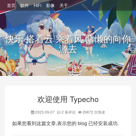
首页
软件
HiFi
影像
关于
快乐 搭着云 乘着风 慵懒的向你
游去
欢迎使用 Typecho
2023-09-07
2 条评论
26872 次阅读
如果您看到这篇文章,表示您的 blog 已经安装成功.