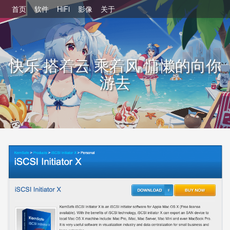
首页
软件
HiFi
影像
关于
快乐 搭着云 乘着风 慵懒的向你
游去